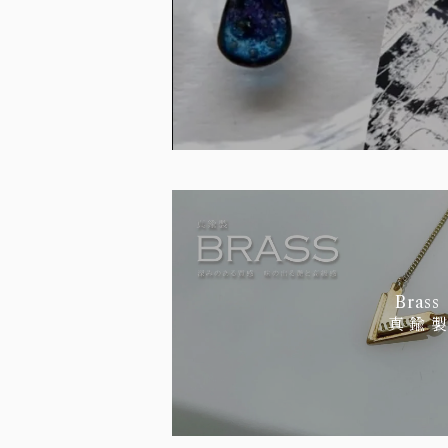
Brass
真 鍮 製