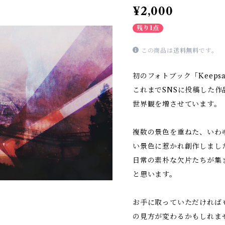
¥2,000
残り1点
この商品は
送料無料
です。
初のフォトブック「Keepsak
これまでSNSに投稿した
世界観を増させています。
複数の景色を重ねた、いわ
い景色に惹かれ創作しまし
日常の素朴な欠片たちが集
と思います。
お手に取っていただければ
の見方が変わるかもしれま