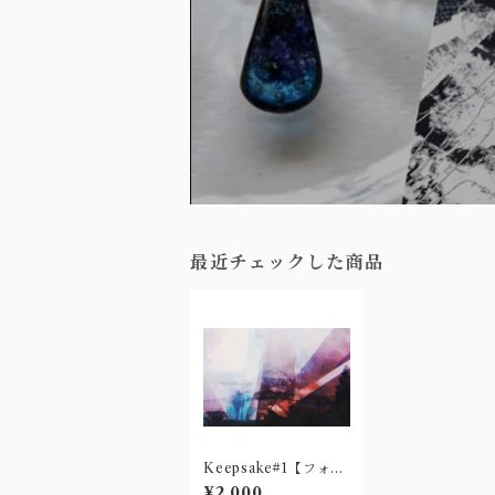
最近チェックした商品
Keepsake#1【フォト
ブック】
¥2,000