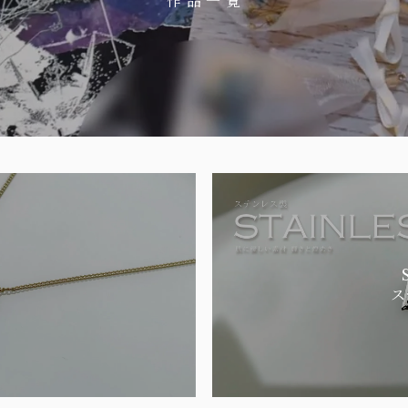
作 品 一 覧
ス