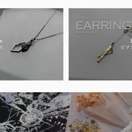
e
ス
ピア