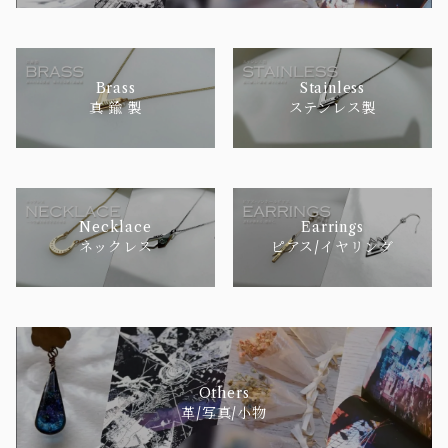
Brass
Stainless
真 鍮 製
ステンレス製
Necklace
Earrings
ネックレス
ピアス/イヤリング
Others
革/写真/小物