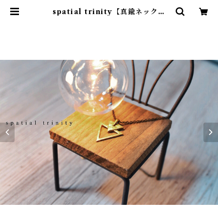
spatial trinity【真鍮ネックレ
ス】 | Julycanshop