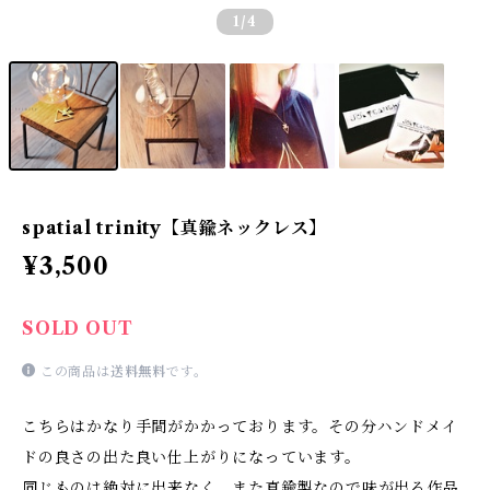
1
/4
spatial trinity【真鍮ネックレス】
¥3,500
SOLD OUT
この商品は
送料無料
です。
こちらはかなり手間がかかっております。その分ハンドメイ
ドの良さの出た良い仕上がりになっています。
同じものは絶対に出来なく、また真鍮製なので味が出る作品