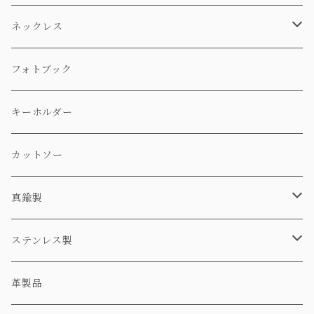
ネックレス
ステンレス製
フォトブック
真鍮製
キーホルダー
カットソー
真鍮製
ネックレス
ステンレス製
ピアス
ネックレス
革製品