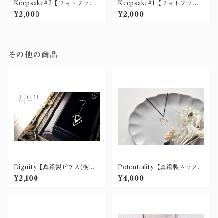
Keepsake#2【フォトブッ
Keepsake#1【フォトブッ
ク】
ク】
¥2,000
¥2,000
その他の商品
Dignity【真鍮製ピアス(樹脂
Potentiality【真鍮製ネックレ
ノンホール・チタン有)】
ス】
¥2,100
¥4,000