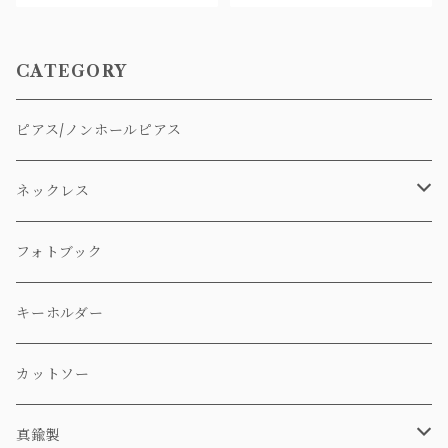
CATEGORY
ピアス/ノンホールピアス
ネックレス
ステンレス製
フォトブック
真鍮製
キーホルダー
カットソー
真鍮製