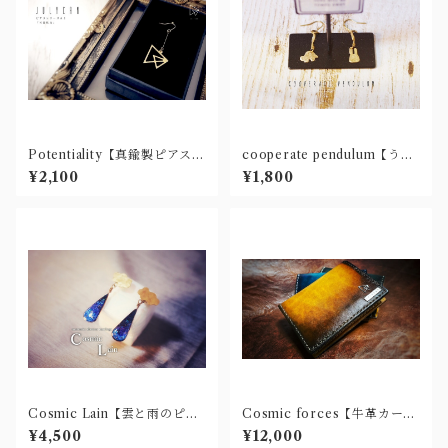
Potentiality【真鍮製ピアス
cooperate pendulum【うさ
(樹脂ノンホール・チタン有)】
ぎとかめピアス(チタン有)】
¥2,100
¥1,800
Cosmic Lain【雲と雨のピア
Cosmic forces【牛革カード
ス(ノンホール有)】
ケース/パスケース】
¥4,500
¥12,000