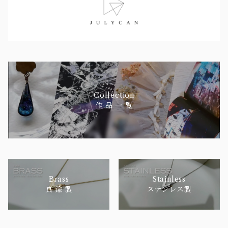
Collection
作 品 一 覧
Brass
Stainless
真 鍮 製
ステンレス製