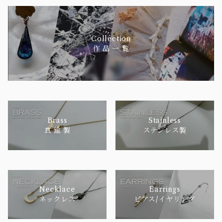
Collection
作 品 一 覧
Brass
Stainless
真 鍮 製
ステンレス製
Necklace
Earrings
ネックレス
ピアス/イヤリング