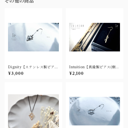
その他の商品
Dignity【ステンレス製ピアス
Intuition【真鍮製ピアス(樹脂
(樹脂ノンホール有)】
ノンホール・チタン有)】
¥3,000
¥2,100