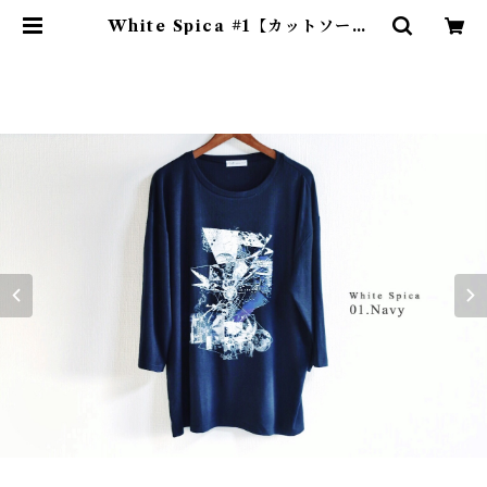
White Spica #1【カットソー】 |
Julycanshop