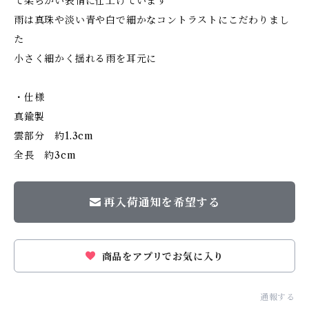
て柔らかい表情に仕上げています
雨は真珠や淡い青や白で細かなコントラストにこだわりまし
た
小さく細かく揺れる雨を耳元に
・仕様
真鍮製
雲部分 約1.3cm
全長 約3cm
再入荷通知を希望する
商品をアプリでお気に入り
通報する