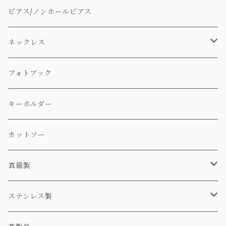
ピアス/ノンホールピアス
ネックレス
ステンレス製
フォトブック
真鍮製
キーホルダー
カットソー
真鍮製
ネックレス
ステンレス製