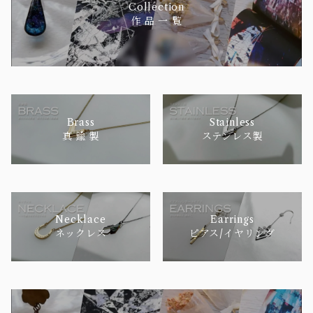
Collection
作 品 一 覧
Brass
Stainless
真 鍮 製
ステンレス製
Necklace
Earrings
ネックレス
ピアス/イヤリング