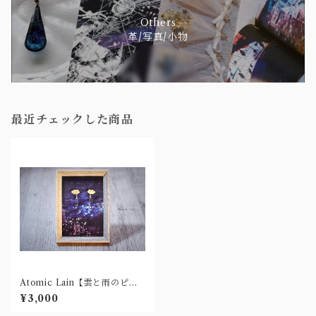
Others
革/写真/小物
最近チェックした商品
Atomic Lain【雲と雨のピア
ス】
¥3,000