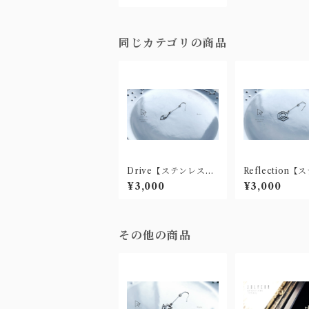
同じカテゴリの商品
Drive【ステンレス製
Reflection
ピアス(樹脂ノンホー
ス製ピアス(樹
¥3,000
¥3,000
ル有)】
ホール有)】
その他の商品