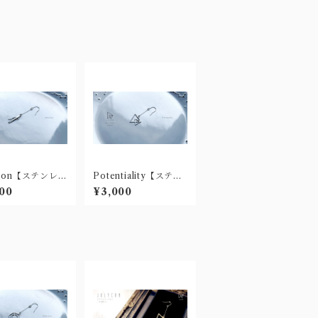
ition【ステンレス
Potentiality【ステン
ス(樹脂ノンホ
レス製ピアス(樹脂ノ
00
¥3,000
)】
ンホール有)】