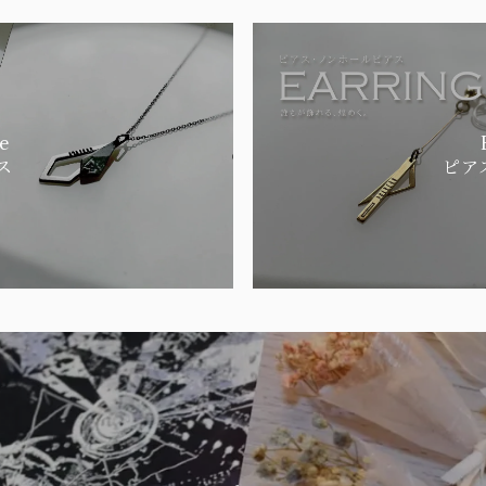
e
ス
ピア