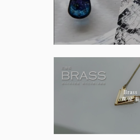
Brass
真 鍮 製