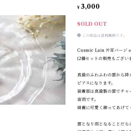
3,000
¥
SOLD OUT
この商品は
送料無料
です。
Cosmic Lain 片耳バ
(2個セットの販売もござい
真鍮のふわふわの雲から降
ピアスになります。
装着部は真鍮製の雲でチャ
宙雨です。
綺麗に可愛く飾ってあげて
雲となり雨となることだら