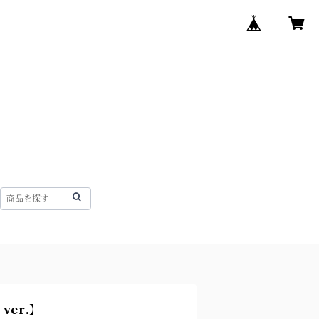
 ver.】