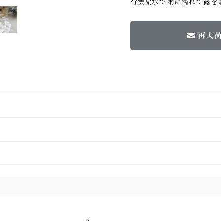
行雲流水で雨に濡れて露を
再入