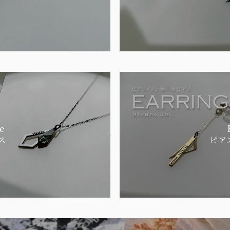
e
ス
ピア