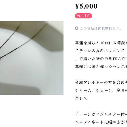
¥5,000
残り1点
この商品は
送料無料
です。
幸運を掴むと言われる蹄鉄
ステンレス製のネックレス
手で磨いた味のある作品で
真鍮とはまた違ったセンス
金属アレルギーの方を含め
チャーム、チェーン、金具
クレス
チェーンはアジャスター付の4
コーディネートに幅が広が