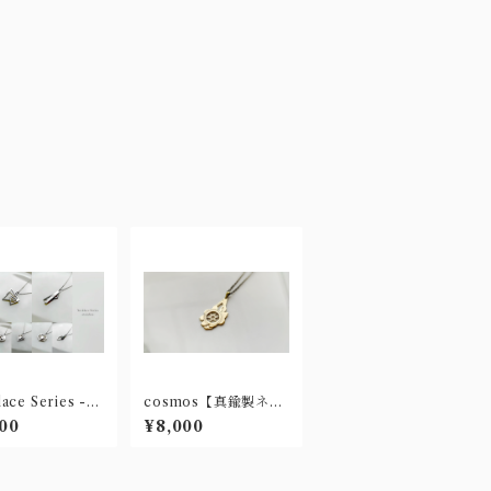
ace Series -st
cosmos【真鍮製ネッ
ess-【ステンレス
クレス】
00
¥8,000
ックレス】