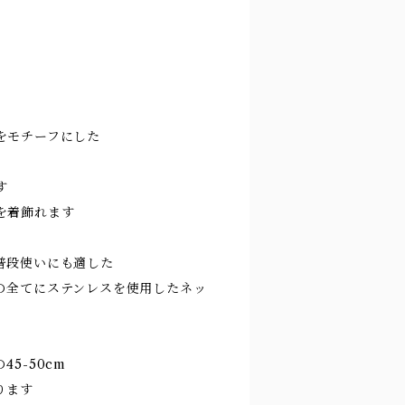
をモチーフにした
す
を着飾れます
普段使いにも適した
の全てにステンレスを使用したネッ
5-50cm
ります