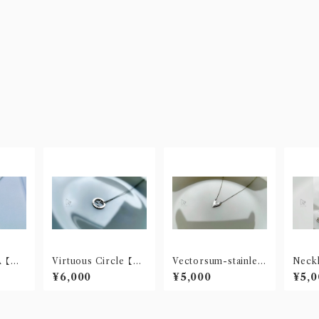
A【ス
Virtuous Circle【ス
Vectorsum-stainles
Neckl
レス】
テンレス製ネックレ
s-【ステンレス製ネッ
ainl
¥6,000
¥5,000
¥5,0
ス】
クレス】
製ネ