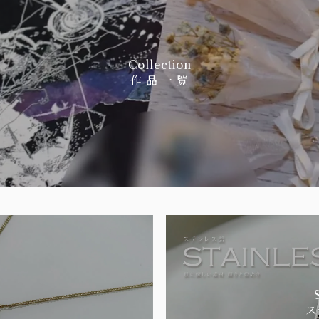
Collection
作 品 一 覧
ス