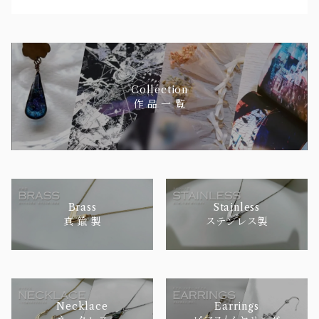
Collection
作 品 一 覧
Brass
Stainless
真 鍮 製
ステンレス製
Necklace
Earrings