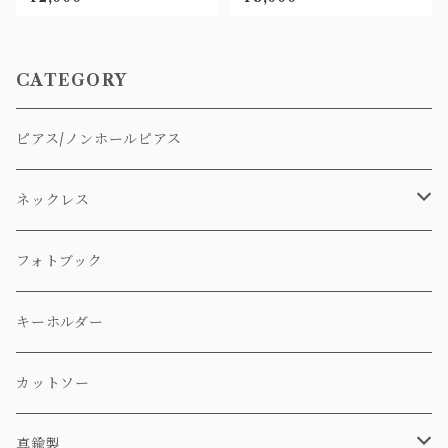
CATEGORY
ピアス/ノンホールピアス
ネックレス
ステンレス製
フォトブック
真鍮製
キーホルダー
カットソー
真鍮製