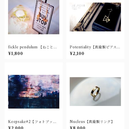
fickle pendulum 【ねことさ
Potentiality【真鍮製ピアス
かなピアス(チタン有)】
(樹脂ノンホール・チタン有)】
¥1,800
¥2,100
Keepsake#2【フォトブッ
Nucleus【真鍮製リング】
ク】
¥2,000
¥8,000