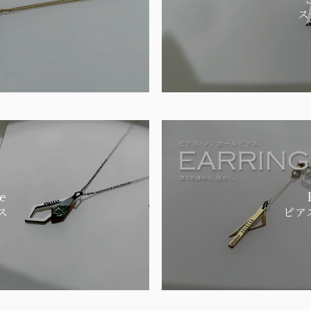
ス
e
ス
ピア