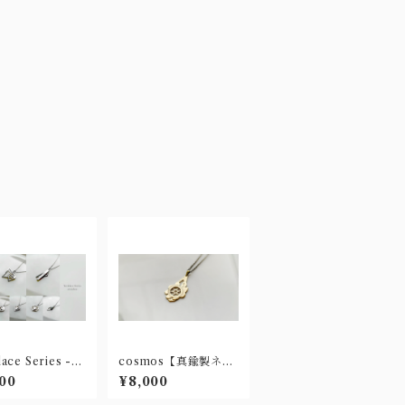
ace Series -st
cosmos【真鍮製ネッ
ess-【ステンレス
クレス】
00
¥8,000
ックレス】