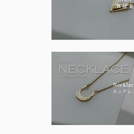
真 鍮 製
Necklac
ネックレ