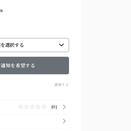
m
類を選択する
荷通知を希望する
通報する
(0)