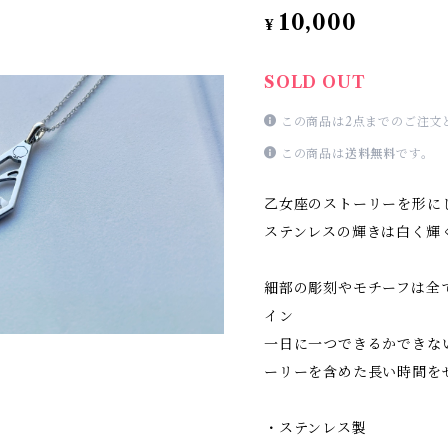
10,000
¥
SOLD OUT
この商品は2点までのご注文
この商品は
送料無料
です。
乙女座のストーリーを形に
ステンレスの輝きは白く輝
細部の彫刻やモチーフは全
イン
一日に一つできるかできな
ーリーを含めた長い時間を
・ステンレス製