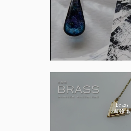
Brass
真 鍮 製