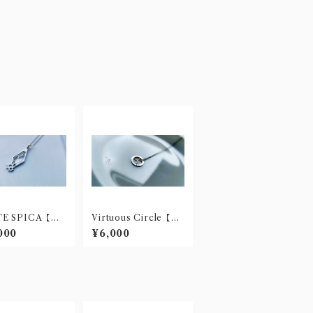
TE SPICA【ス
Virtuous Circle【ス
レスネックレス】
テンレス製ネックレ
000
¥6,000
ス】