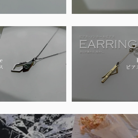
e
ス
ピア