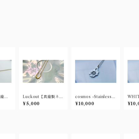
真鍮製
Luckout【真鍮製ネッ
cosmos -Stainless-
WHI
クレス】
【ステンレス製ネック
テン
¥5,000
¥10,000
¥10,
レス】