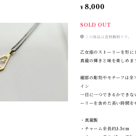
8,000
¥
SOLD OUT
この商品は
送料無料
です。
乙女座のストーリーを形に
真鍮の輝きと味を楽しめま
細部の彫刻やモチーフは全
イン
一日に一つできるかできな
ーリーを含めた長い時間を
・真鍮製
・チャーム全長約3.5cm