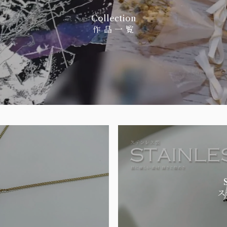
Collection
作 品 一 覧
ス