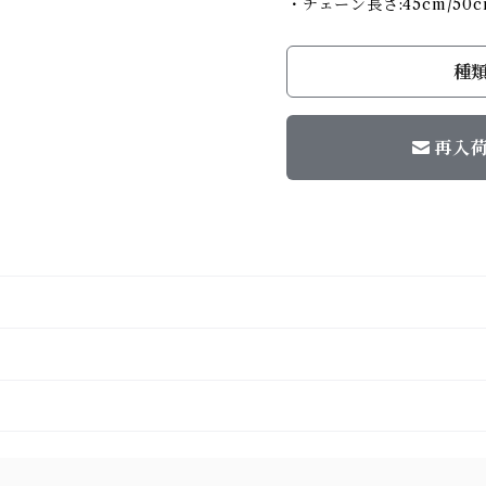
・チェーン長さ:45cm/50c
種
再入