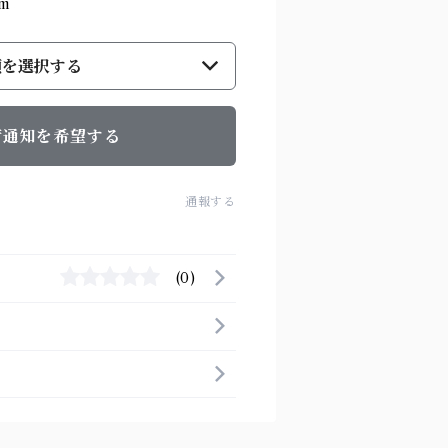
m
類を選択する
荷通知を希望する
通報する
(0)