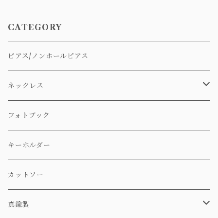
CATEGORY
ピアス/ノンホールピアス
ネックレス
ステンレス製
フォトブック
真鍮製
キーホルダー
カットソー
真鍮製