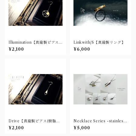
Illumination【真鍮製ピアス
Linkwith/S【真鍮製リング】
(樹脂ノンホール・チタン有)】
¥2,100
¥6,000
Drive【真鍮製ピアス(樹脂ノ
Necklace Series -stainless
ンホール・チタン有)】
-【ステンレス製ネックレス】
¥2,100
¥5,000