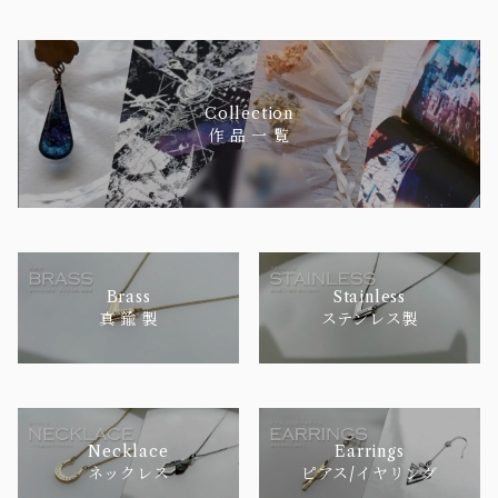
Collection
作 品 一 覧
Brass
Stainless
真 鍮 製
ステンレス製
Necklace
Earrings
ネックレス
ピアス/イヤリング